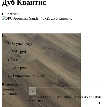
Дуб Квантис
В наличии
Цена
За упаковку:
6061
руб.
За м²:
2492 руб.
В упаковке 2,432 м²
Калькулятор
Кол-во
-
упаковок:
Количество SPC Aquamax Sander 45725 Дуб
Квантис