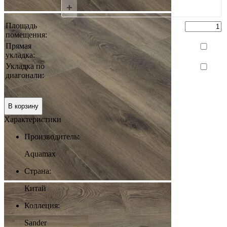
+
Площадь
помещения:
Прямая
укладка:
Укладка по
диагонали:
0 руб.
Итого:
В корзину
Характеристики
Производитель:
Aquamax
Страна:
Китай
Коллеция:
Sander