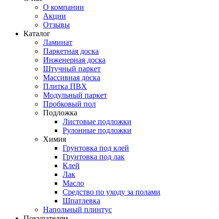
О компании
Акции
Отзывы
Каталог
Ламинат
Паркетная доска
Инженерная доска
Штучный паркет
Массивная доска
Плитка ПВХ
Модульный паркет
Пробковый пол
Подложка
Листовые подложки
Рулонные подложки
Химия
Грунтовка под клей
Грунтовка под лак
Клей
Лак
Масло
Средство по уходу за полами
Шпатлевка
Напольный плинтус
Покупателям