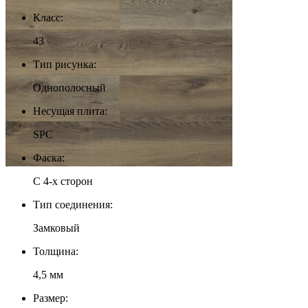
Класс:
43
Тип рисунка:
Однополосный
Несущая плита:
SPC
Фаска:
С 4-х сторон
Тип соединения:
Замковый
Толщина:
4,5 мм
Размер: