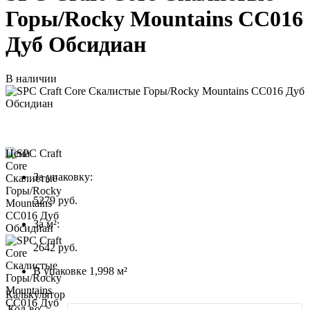
Горы/Rocky Mountains СС016
Дуб Обсидиан
В наличии
Цена
За упаковку:
5279
руб.
За м²:
2642 руб.
В упаковке 1,998 м²
Калькулятор
Кол-во