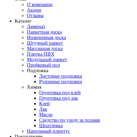
О компании
Акции
Отзывы
Каталог
Ламинат
Паркетная доска
Инженерная доска
Штучный паркет
Массивная доска
Плитка ПВХ
Модульный паркет
Пробковый пол
Подложка
Листовые подложки
Рулонные подложки
Химия
Грунтовка под клей
Грунтовка под лак
Клей
Лак
Масло
Средство по уходу за полами
Шпатлевка
Напольный плинтус
Покупателям