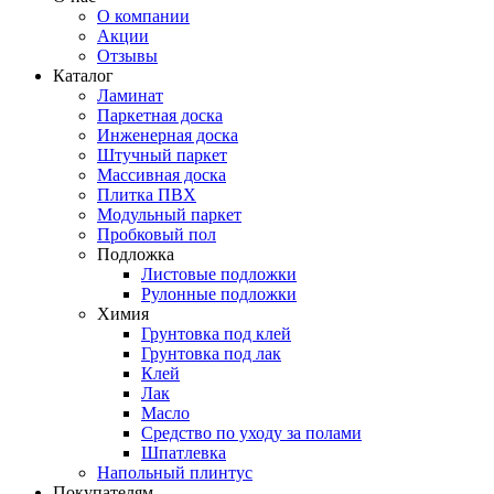
О компании
Акции
Отзывы
Каталог
Ламинат
Паркетная доска
Инженерная доска
Штучный паркет
Массивная доска
Плитка ПВХ
Модульный паркет
Пробковый пол
Подложка
Листовые подложки
Рулонные подложки
Химия
Грунтовка под клей
Грунтовка под лак
Клей
Лак
Масло
Средство по уходу за полами
Шпатлевка
Напольный плинтус
Покупателям