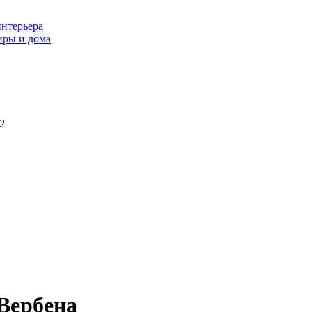
интерьера
иры и дома
2
Вербена