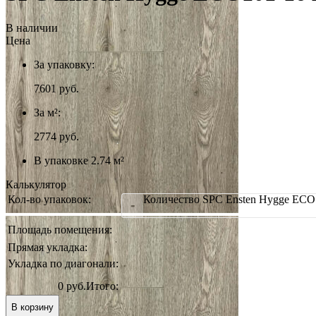
В наличии
Цена
За упаковку:
7601
руб.
За м²:
2774 руб.
В упаковке 2.74 м²
Калькулятор
Кол-во упаковок:
Количество SPC Ensten Hygge ECO
-
Площадь помещения:
Прямая укладка:
Укладка по диагонали:
0 руб.
Итого:
В корзину