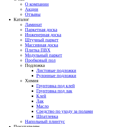
О компании
Акции
Отзывы
Каталог
Ламинат
Паркетная доска
Инженерная доска
Штучный паркет
Массивная доска
Плитка ПВХ
Модульный паркет
Пробковый пол
Подложка
Листовые подложки
Рулонные подложки
Химия
Грунтовка под клей
Грунтовка под лак
Клей
Лак
Масло
Средство по уходу за полами
Шпатлевка
Напольный плинтус
Покупателям