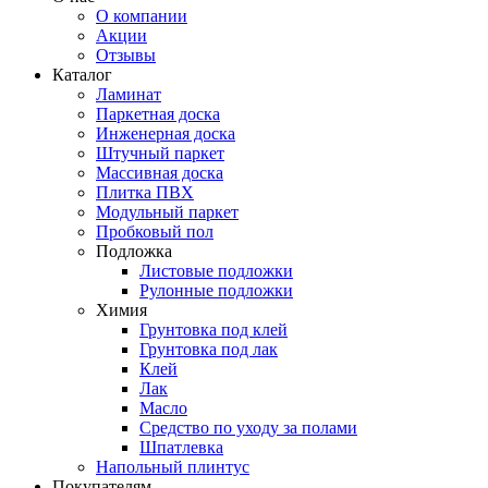
О компании
Акции
Отзывы
Каталог
Ламинат
Паркетная доска
Инженерная доска
Штучный паркет
Массивная доска
Плитка ПВХ
Модульный паркет
Пробковый пол
Подложка
Листовые подложки
Рулонные подложки
Химия
Грунтовка под клей
Грунтовка под лак
Клей
Лак
Масло
Средство по уходу за полами
Шпатлевка
Напольный плинтус
Покупателям