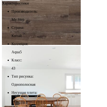
Характеристики
Производитель:
My Step
Страна:
Китай
Коллеция:
Aqua5
Класс:
43
Тип рисунка:
Однополосная
Несущая плита:
SPC