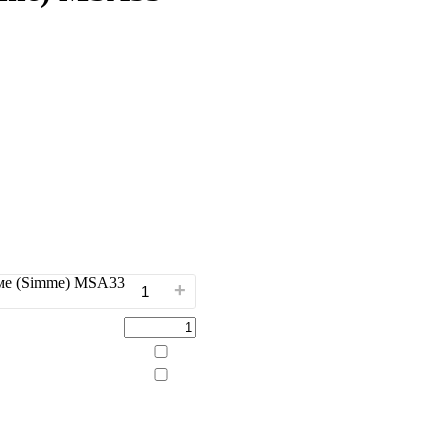
ме (Simme) MSA33
+