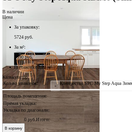
В наличии
Цена
За упаковку:
5724
руб.
За м²:
2590 руб.
В упаковке 2,21 м²
Калькулятор
Кол-во упаковок:
Количество SPC My Step Aqua Зим
-
Площадь помещения:
Прямая укладка:
Укладка по диагонали:
0 руб.
Итого:
В корзину