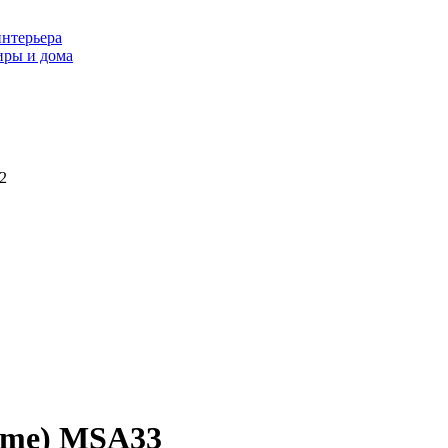
интерьера
иры и дома
2
mme) MSA33