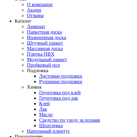
О компании
Акции
Отзывы
Каталог
Ламинат
Паркетная доска
Инженерная доска
Штучный паркет
Массивная доска
Плитка ПВХ
Модульный паркет
Пробковый пол
Подложка
Листовые подложки
Рулонные подложки
Химия
Грунтовка под клей
Грунтовка под лак
Клей
Лак
Масло
Средство по уходу за полами
Шпатлевка
Напольный плинтус
Покупателям