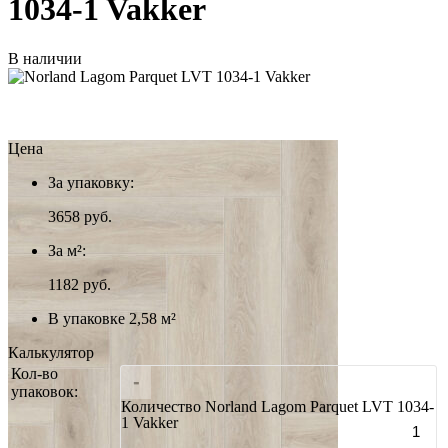
1034-1 Vakker
В наличии
Цена
За упаковку:
3658
руб.
За м²:
1182 руб.
В упаковке 2,58 м²
Калькулятор
Кол-во
-
упаковок:
Количество Norland Lagom Parquet LVT 1034-
1 Vakker