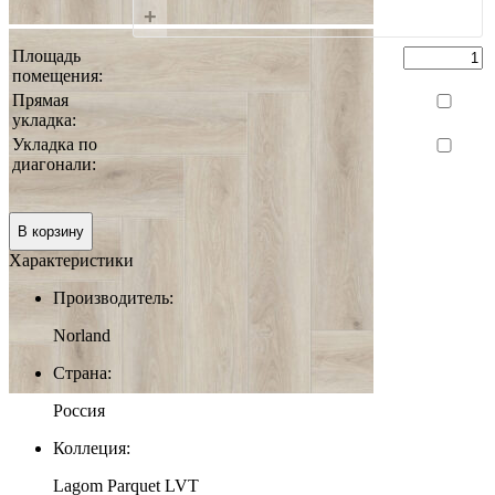
+
Площадь
помещения:
Прямая
укладка:
Укладка по
диагонали:
0 руб.
Итого:
В корзину
Характеристики
Производитель:
Norland
Страна:
Россия
Коллеция:
Lagom Parquet LVT