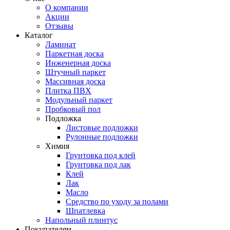
О компании
Акции
Отзывы
Каталог
Ламинат
Паркетная доска
Инженерная доска
Штучный паркет
Массивная доска
Плитка ПВХ
Модульный паркет
Пробковый пол
Подложка
Листовые подложки
Рулонные подложки
Химия
Грунтовка под клей
Грунтовка под лак
Клей
Лак
Масло
Средство по уходу за полами
Шпатлевка
Напольный плинтус
Покупателям