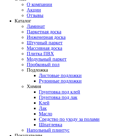
О компании
Акции
Отзывы
Каталог
Ламинат
Паркетная доска
Инженерная доска
Штучный паркет
Массивная доска
Плитка ПВХ
Модульный паркет
Пробковый пол
Подложка
Листовые подложки
Рулонные подложки
Химия
Грунтовка под клей
Грунтовка под лак
Клей
Лак
Масло
Средство по уходу за полами
Шпатлевка
Напольный плинтус
Покупателям