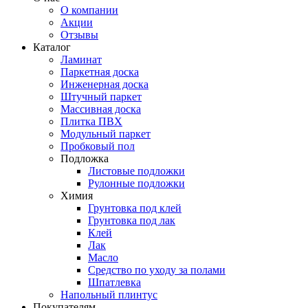
О компании
Акции
Отзывы
Каталог
Ламинат
Паркетная доска
Инженерная доска
Штучный паркет
Массивная доска
Плитка ПВХ
Модульный паркет
Пробковый пол
Подложка
Листовые подложки
Рулонные подложки
Химия
Грунтовка под клей
Грунтовка под лак
Клей
Лак
Масло
Средство по уходу за полами
Шпатлевка
Напольный плинтус
Покупателям