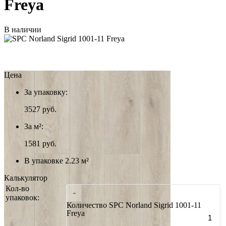
Freya
В наличии
Цена
За упаковку:
3527
руб.
За м²:
1581 руб.
В упаковке 2.23 м²
Калькулятор
Кол-во
-
упаковок:
Количество SPC Norland Sigrid 1001-11
Freya