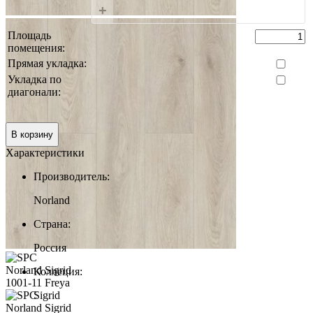
+
Площадь
помещения:
Прямая укладка:
Укладка по
диагонали:
0 руб.
Итого:
В корзину
Характеристики
Производитель:
Norland
Страна:
Россия
Коллеция:
Sigrid