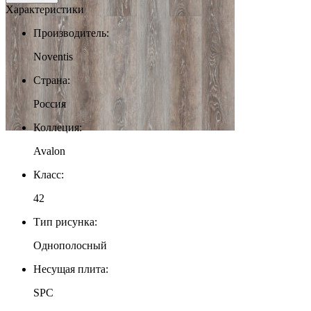
Характеристики
Производитель:
Noventis
Страна:
Россия
Коллеция:
Avalon
Класс:
42
Тип рисунка:
Однополосный
Несущая плита:
SPC