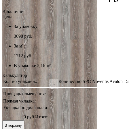
В наличии
Цена
За упаковку:
3698
руб.
За м²:
1712 руб.
В упаковке 2,16 м²
Калькулятор
Кол-во упаковок:
Количество SPC Noventis Avalon 1
-
Площадь помещения:
Прямая укладка:
Укладка по диагонали:
0 руб.
Итого:
В корзину