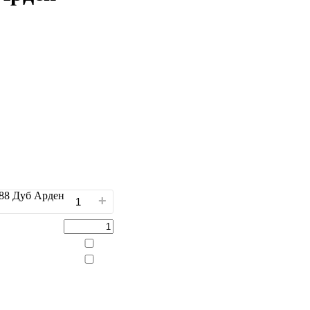
588 Дуб Арден
+