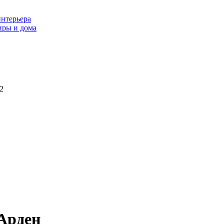
интерьера
иры и дома
2
 Арден