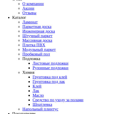
О компании
Акции
Отзывы
Каталог
Ламинат
Паркетная доска
Инженерная доска
Штучный паркет
Массивная доска
Плитка ПВХ
Модульный паркет
Пробковый пол
Подложка
Листовые подложки
Рулонные подложки
Химия
Грунтовка под клей
Грунтовка под лак
Клей
Лак
Масло
Средство по уходу за полами
Шпатлевка
Напольный плинтус
Покупателям