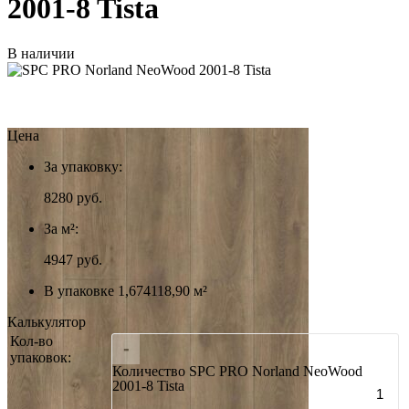
2001-8 Tista
В наличии
Цена
За упаковку:
8280
руб.
За м²:
4947 руб.
В упаковке 1,674118,90 м²
Калькулятор
Кол-во
-
упаковок:
Количество SPC PRO Norland NeoWood
2001-8 Tista