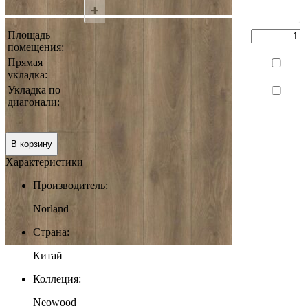
+
Площадь
помещения:
Прямая
укладка:
Укладка по
диагонали:
0 руб.
Итого:
В корзину
Характеристики
Производитель:
Norland
Страна:
Китай
Коллеция:
Neowood