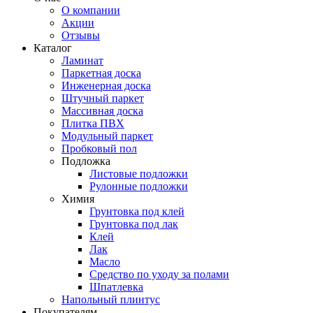
О компании
Акции
Отзывы
Каталог
Ламинат
Паркетная доска
Инженерная доска
Штучный паркет
Массивная доска
Плитка ПВХ
Модульный паркет
Пробковый пол
Подложка
Листовые подложки
Рулонные подложки
Химия
Грунтовка под клей
Грунтовка под лак
Клей
Лак
Масло
Средство по уходу за полами
Шпатлевка
Напольный плинтус
Покупателям