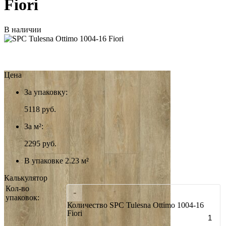
Fiori
В наличии
Цена
За упаковку:
5118
руб.
За м²:
2295 руб.
В упаковке 2.23 м²
Калькулятор
Кол-во
-
упаковок:
Количество SPC Tulesna Ottimo 1004-16
Fiori