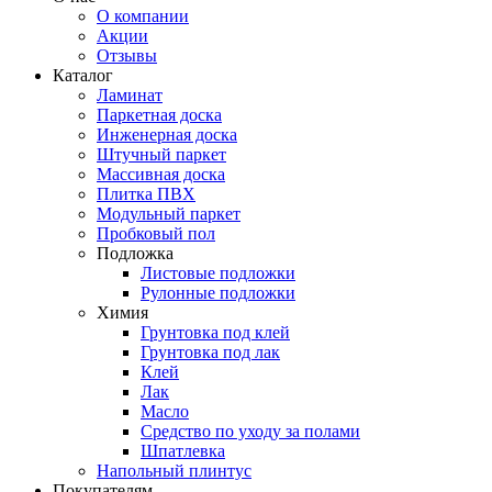
О компании
Акции
Отзывы
Каталог
Ламинат
Паркетная доска
Инженерная доска
Штучный паркет
Массивная доска
Плитка ПВХ
Модульный паркет
Пробковый пол
Подложка
Листовые подложки
Рулонные подложки
Химия
Грунтовка под клей
Грунтовка под лак
Клей
Лак
Масло
Средство по уходу за полами
Шпатлевка
Напольный плинтус
Покупателям