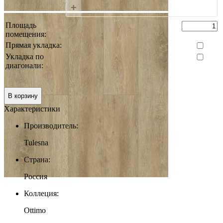
+
Площадь
помещения:
Прямая укладка:
Укладка по
диагонали:
0 руб.
Итого:
В корзину
Характеристики
Производитель:
Tulesna
Страна:
Россия
Коллеция:
Ottimo