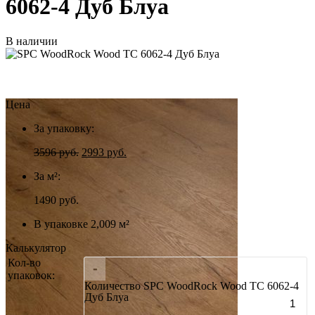
6062-4 Дуб Блуа
В наличии
Цена
За упаковку:
3596
руб.
2993
руб.
За м²:
1490 руб.
В упаковке 2,009 м²
Калькулятор
Кол-во
-
упаковок:
Количество SPC WoodRock Wood ТС 6062-4
Дуб Блуа