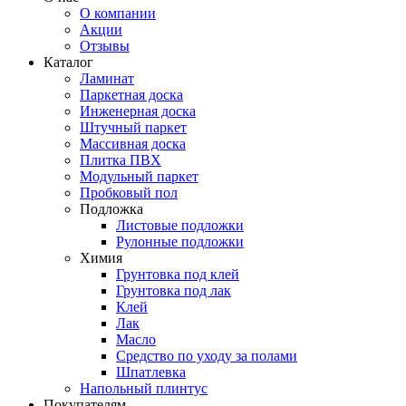
О компании
Акции
Отзывы
Каталог
Ламинат
Паркетная доска
Инженерная доска
Штучный паркет
Массивная доска
Плитка ПВХ
Модульный паркет
Пробковый пол
Подложка
Листовые подложки
Рулонные подложки
Химия
Грунтовка под клей
Грунтовка под лак
Клей
Лак
Масло
Средство по уходу за полами
Шпатлевка
Напольный плинтус
Покупателям