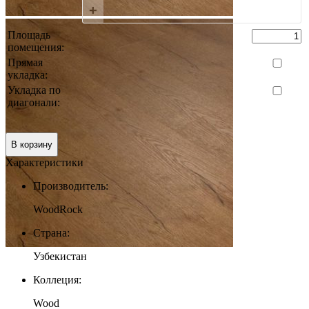
+
Площадь
помещения:
Прямая
укладка:
Укладка по
диагонали:
0 руб.
Итого:
В корзину
Характеристики
Производитель:
WoodRock
Страна:
Узбекистан
Коллеция:
Wood