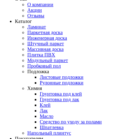
О компании
Акции
Отзывы
Каталог
Ламинат
Паркетная доска
Инженерная доска
Штучный паркет
Массивная доска
Плитка ПВХ
Модульный паркет
Пробковый пол
Подложка
Листовые подложки
Рулонные подложки
Химия
Грунтовка под клей
Грунтовка под лак
Клей
Лак
Масло
Средство по уходу за полами
Шпатлевка
Напольный плинтус
Покупателям