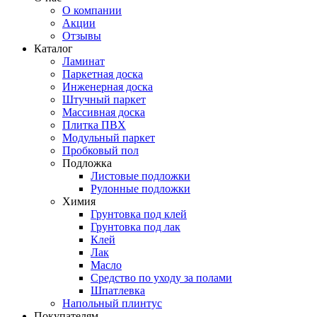
О компании
Акции
Отзывы
Каталог
Ламинат
Паркетная доска
Инженерная доска
Штучный паркет
Массивная доска
Плитка ПВХ
Модульный паркет
Пробковый пол
Подложка
Листовые подложки
Рулонные подложки
Химия
Грунтовка под клей
Грунтовка под лак
Клей
Лак
Масло
Средство по уходу за полами
Шпатлевка
Напольный плинтус
Покупателям