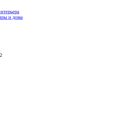
интерьера
иры и дома
2