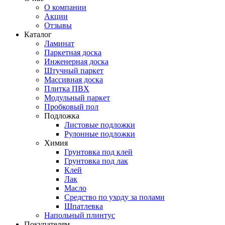
О компании
Акции
Отзывы
Каталог
Ламинат
Паркетная доска
Инженерная доска
Штучный паркет
Массивная доска
Плитка ПВХ
Модульный паркет
Пробковый пол
Подложка
Листовые подложки
Рулонные подложки
Химия
Грунтовка под клей
Грунтовка под лак
Клей
Лак
Масло
Средство по уходу за полами
Шпатлевка
Напольный плинтус
Покупателям