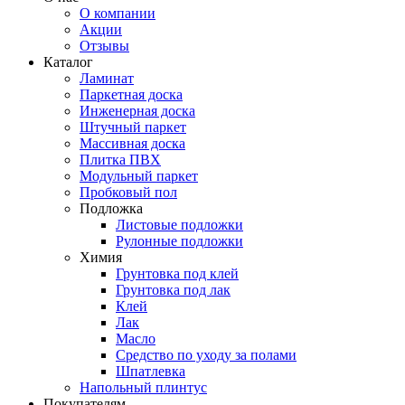
О компании
Акции
Отзывы
Каталог
Ламинат
Паркетная доска
Инженерная доска
Штучный паркет
Массивная доска
Плитка ПВХ
Модульный паркет
Пробковый пол
Подложка
Листовые подложки
Рулонные подложки
Химия
Грунтовка под клей
Грунтовка под лак
Клей
Лак
Масло
Средство по уходу за полами
Шпатлевка
Напольный плинтус
Покупателям