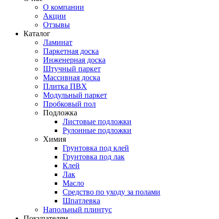
О компании
Акции
Отзывы
Каталог
Ламинат
Паркетная доска
Инженерная доска
Штучный паркет
Массивная доска
Плитка ПВХ
Модульный паркет
Пробковый пол
Подложка
Листовые подложки
Рулонные подложки
Химия
Грунтовка под клей
Грунтовка под лак
Клей
Лак
Масло
Средство по уходу за полами
Шпатлевка
Напольный плинтус
Покупателям