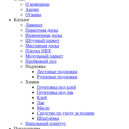
О компании
Акции
Отзывы
Каталог
Ламинат
Паркетная доска
Инженерная доска
Штучный паркет
Массивная доска
Плитка ПВХ
Модульный паркет
Пробковый пол
Подложка
Листовые подложки
Рулонные подложки
Химия
Грунтовка под клей
Грунтовка под лак
Клей
Лак
Масло
Средство по уходу за полами
Шпатлевка
Напольный плинтус
Покупателям