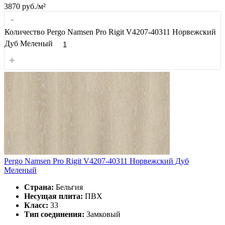
3870
руб./м²
-
Количество Pergo Namsen Pro Rigit V4207-40311 Норвежский
Дуб Меленый
+
Pergo Namsen Pro Rigit V4207-40311 Норвежский Дуб
Меленый
Страна:
Бельгия
Несущая плита:
ПВХ
Класс:
33
Тип соединения:
Замковый