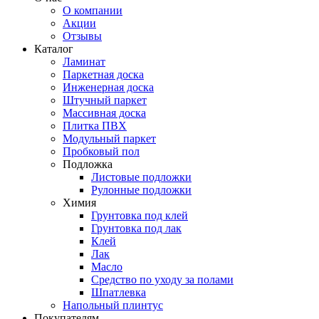
О компании
Акции
Отзывы
Каталог
Ламинат
Паркетная доска
Инженерная доска
Штучный паркет
Массивная доска
Плитка ПВХ
Модульный паркет
Пробковый пол
Подложка
Листовые подложки
Рулонные подложки
Химия
Грунтовка под клей
Грунтовка под лак
Клей
Лак
Масло
Средство по уходу за полами
Шпатлевка
Напольный плинтус
Покупателям