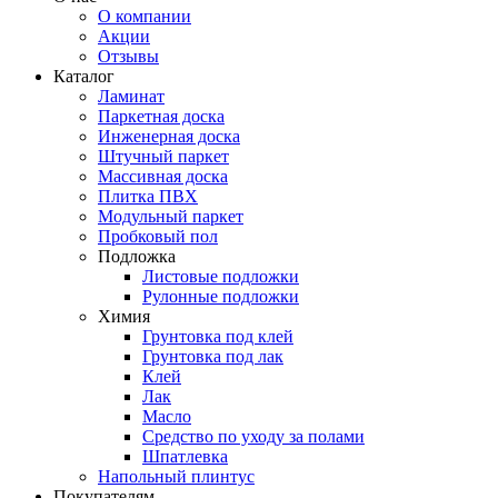
О компании
Акции
Отзывы
Каталог
Ламинат
Паркетная доска
Инженерная доска
Штучный паркет
Массивная доска
Плитка ПВХ
Модульный паркет
Пробковый пол
Подложка
Листовые подложки
Рулонные подложки
Химия
Грунтовка под клей
Грунтовка под лак
Клей
Лак
Масло
Средство по уходу за полами
Шпатлевка
Напольный плинтус
Покупателям