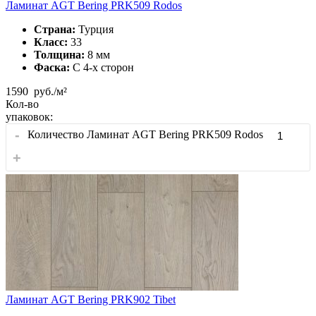
Ламинат AGT Bering PRK509 Rodos
Страна:
Турция
Класс:
33
Толщина:
8 мм
Фаска:
С 4-x сторон
1590
руб./м²
Кол-во
упаковок:
-
Количество Ламинат AGT Bering PRK509 Rodos
+
Ламинат AGT Bering PRK902 Tibet