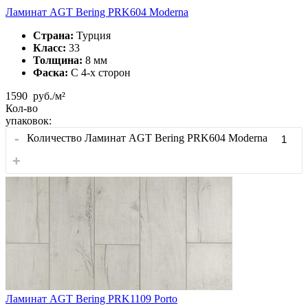
Ламинат AGT Bering PRK604 Moderna
Страна:
Турция
Класс:
33
Толщина:
8 мм
Фаска:
С 4-x сторон
1590
руб./м²
Кол-во
упаковок:
-
Количество Ламинат AGT Bering PRK604 Moderna
+
Ламинат AGT Bering PRK1109 Porto