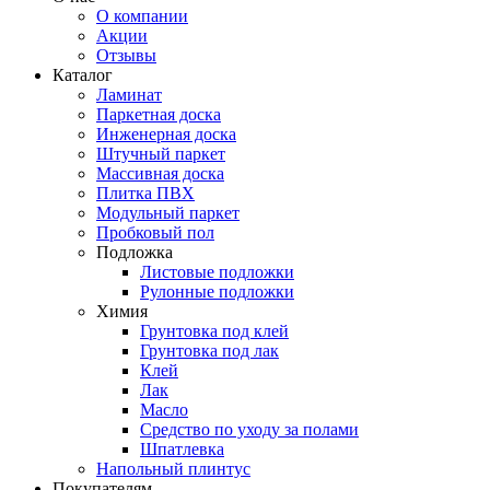
О компании
Акции
Отзывы
Каталог
Ламинат
Паркетная доска
Инженерная доска
Штучный паркет
Массивная доска
Плитка ПВХ
Модульный паркет
Пробковый пол
Подложка
Листовые подложки
Рулонные подложки
Химия
Грунтовка под клей
Грунтовка под лак
Клей
Лак
Масло
Средство по уходу за полами
Шпатлевка
Напольный плинтус
Покупателям