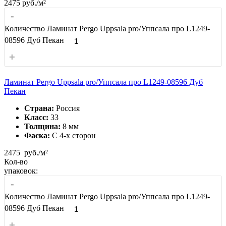
2475
руб./м²
-
Количество Ламинат Pergo Uppsala pro/Уппсала про L1249-
08596 Дуб Пекан
+
Ламинат Pergo Uppsala pro/Уппсала про L1249-08596 Дуб
Пекан
Страна:
Россия
Класс:
33
Толщина:
8 мм
Фаска:
С 4-x сторон
2475
руб./м²
Кол-во
упаковок:
-
Количество Ламинат Pergo Uppsala pro/Уппсала про L1249-
08596 Дуб Пекан
+