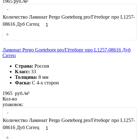
1965
руб./м²
-
Количество Ламинат Pergo Goeteborg pro/Гётеборг про L1257-
08616 Дуб Ситец
+
Ламинат Pergo Goeteborg pro/Гётеборг про L1257-08616 Дуб
Ситец
Страна:
Россия
Класс:
33
Толщина:
8 мм
Фаска:
С 4-x сторон
1965
руб./м²
Кол-во
упаковок:
-
Количество Ламинат Pergo Goeteborg pro/Гётеборг про L1257-
08616 Дуб Ситец
+