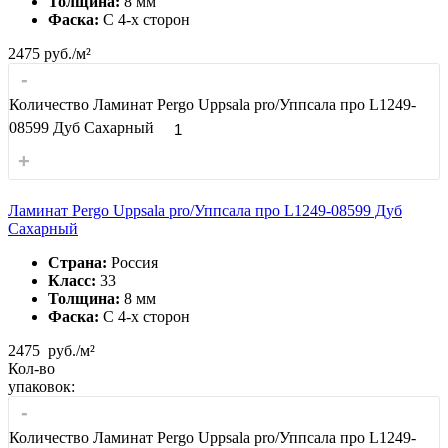
Толщина:
8 мм
Фаска:
С 4-x сторон
2475
руб./м²
-
Количество Ламинат Pergo Uppsala pro/Уппсала про L1249-
08599 Дуб Сахарный
+
Ламинат Pergo Uppsala pro/Уппсала про L1249-08599 Дуб
Сахарный
Страна:
Россия
Класс:
33
Толщина:
8 мм
Фаска:
С 4-x сторон
2475
руб./м²
Кол-во
упаковок:
-
Количество Ламинат Pergo Uppsala pro/Уппсала про L1249-