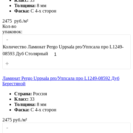
Класс:
33
Толщина:
8 мм
Фаска:
С 4-x сторон
2475
руб./м²
Кол-во
упаковок:
-
Количество Ламинат Pergo Uppsala pro/Уппсала про L1249-
08593 Дуб Столярный
+
Ламинат Pergo Uppsala pro/Уппсала про L1249-08592 Дуб
Берестяной
Страна:
Россия
Класс:
33
Толщина:
8 мм
Фаска:
С 4-x сторон
2475
руб./м²
-