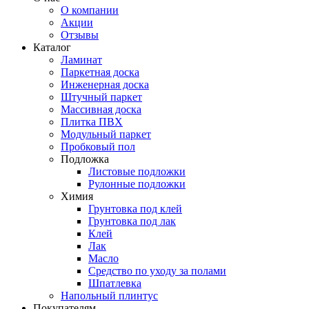
О компании
Акции
Отзывы
Каталог
Ламинат
Паркетная доска
Инженерная доска
Штучный паркет
Массивная доска
Плитка ПВХ
Модульный паркет
Пробковый пол
Подложка
Листовые подложки
Рулонные подложки
Химия
Грунтовка под клей
Грунтовка под лак
Клей
Лак
Масло
Средство по уходу за полами
Шпатлевка
Напольный плинтус
Покупателям