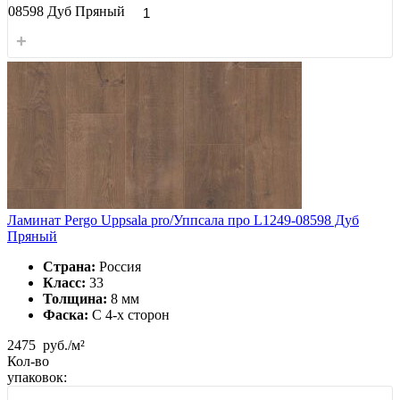
08598 Дуб Пряный
+
Ламинат Pergo Uppsala pro/Уппсала про L1249-08598 Дуб
Пряный
Страна:
Россия
Класс:
33
Толщина:
8 мм
Фаска:
С 4-x сторон
2475
руб./м²
Кол-во
упаковок:
-