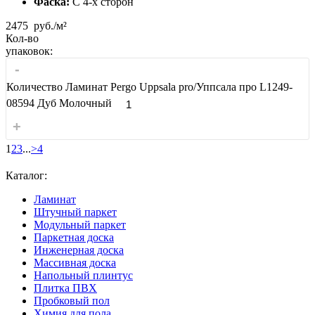
Фаска:
С 4-x сторон
2475
руб./м²
Кол-во
упаковок:
-
Количество Ламинат Pergo Uppsala pro/Уппсала про L1249-
08594 Дуб Молочный
+
1
2
3
...
>
4
Каталог:
Ламинат
Штучный паркет
Модульный паркет
Паркетная доска
Инженерная доска
Массивная доска
Напольный плинтус
Плитка ПВХ
Пробковый пол
Химия для пола