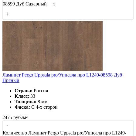
08599 Дуб Сахарный
+
Ламинат Pergo Uppsala pro/Уппсала про L1249-08598 Дуб
Пряный
Страна:
Россия
Класс:
33
Толщина:
8 мм
Фаска:
С 4-x сторон
2475
руб./м²
-
Количество Ламинат Pergo Uppsala pro/Уппсала про L1249-