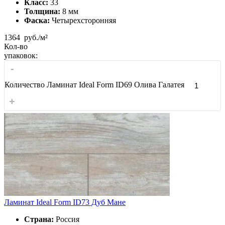
Класс:
33
Толщина:
8 мм
Фаска:
Четырехсторонняя
1364
руб./м²
Кол-во
упаковок:
-
Количество Ламинат Ideal Form ID69 Олива Галатея
+
Ламинат Ideal Form ID73 Дуб Мане
Страна:
Россия