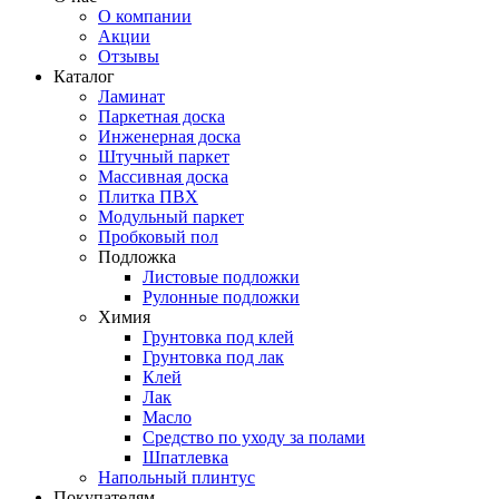
О компании
Акции
Отзывы
Каталог
Ламинат
Паркетная доска
Инженерная доска
Штучный паркет
Массивная доска
Плитка ПВХ
Модульный паркет
Пробковый пол
Подложка
Листовые подложки
Рулонные подложки
Химия
Грунтовка под клей
Грунтовка под лак
Клей
Лак
Масло
Средство по уходу за полами
Шпатлевка
Напольный плинтус
Покупателям