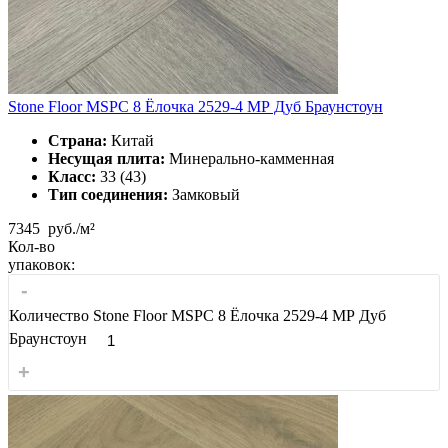
Stone Floor MSPC 8 Ёлочка 2529-4 МР Дуб Браунстоун
Страна:
Китай
Несущая плита:
Минерально-камменная
Класс:
33 (43)
Тип соединения:
Замковый
7345
руб./м²
Кол-во
упаковок:
-
Количество Stone Floor MSPC 8 Ёлочка 2529-4 МР Дуб
Браунстоун
+