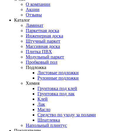
О компании
Акции
Отзывы
Каталог
Ламинат
Паркетная доска
Инженерная доска
Штучный паркет
Массивная доска
Плитка ПВХ
Модульный паркет
Пробковый пол
Подложка
Листовые подложки
Рулонные подложки
Химия
Грунтовка под клей
Грунтовка под лак
Клей
Лак
Масло
Средство по уходу за полами
Шпатлевка
Напольный плинтус
Покупателям