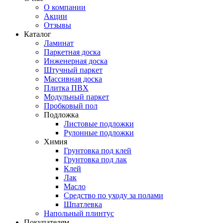
О компании
Акции
Отзывы
Каталог
Ламинат
Паркетная доска
Инженерная доска
Штучный паркет
Массивная доска
Плитка ПВХ
Модульный паркет
Пробковый пол
Подложка
Листовые подложки
Рулонные подложки
Химия
Грунтовка под клей
Грунтовка под лак
Клей
Лак
Масло
Средство по уходу за полами
Шпатлевка
Напольный плинтус
Покупателям