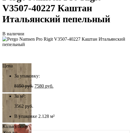
V3507-40227 Каштан
Итальянский пепельный
В наличии
Цена
За упаковку:
8150
руб.
7580
руб.
За м²:
3562 руб.
В упаковке 2.128 м²
Калькулятор
Кол-во