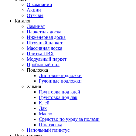
О компании
Акции
Отзывы
Каталог
Ламинат
Паркетная доска
Инженерная доска
Штучный паркет
Массивная доска
Плитка ПВХ
Модульный паркет
Пробковый пол
Подложка
Листовые подложки
Рулонные подложки
Химия
Грунтовка под клей
Грунтовка под лак
Клей
Лак
Масло
Средство по уходу за полами
Шпатлевка
Напольный плинтус
Покупателям