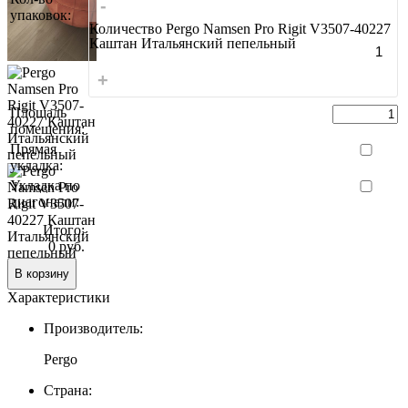
-
упаковок:
Количество Pergo Namsen Pro Rigit V3507-40227
Каштан Итальянский пепельный
+
Площадь
помещения:
Прямая
укладка:
Укладка по
диагонали:
Итого:
0 руб.
В корзину
Характеристики
Производитель:
Pergo
Страна: